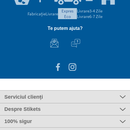
expres
Livrare
3-4 Zile
Fabricație
Livrare
eco
Livrare
6-7 Zile
Te putem ajuta?
Serviciul clienți
Despre Stikets
100% sigur