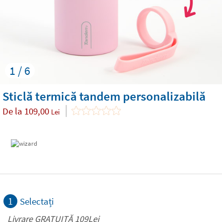
1 / 6
Sticlă termică tandem personalizabilă
De la
109,00
Lei
1
Selectați
Livrare GRATUITĂ 109Lei