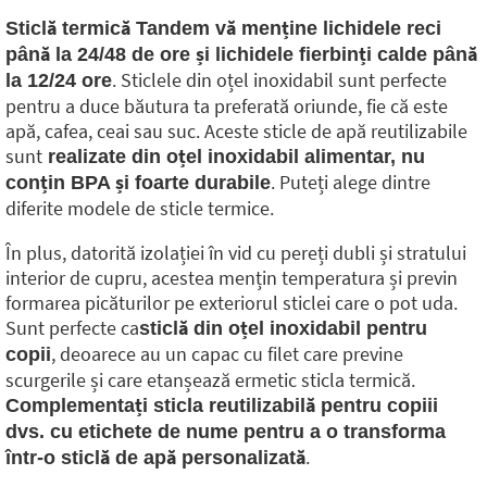
Sticlă termică Tandem vă menține lichidele reci
până la 24/48 de ore și lichidele fierbinți calde până
. Sticlele din oțel inoxidabil sunt perfecte
la 12/24 ore
pentru a duce băutura ta preferată oriunde, fie că este
apă, cafea, ceai sau suc. Aceste sticle de apă reutilizabile
sunt
realizate din oțel inoxidabil alimentar, nu
. Puteți alege dintre
conțin BPA și foarte durabile
diferite modele de sticle termice.
În plus, datorită izolației în vid cu pereți dubli și stratului
interior de cupru, acestea mențin temperatura și previn
formarea picăturilor pe exteriorul sticlei care o pot uda.
Sunt perfecte ca
sticlă din oțel inoxidabil pentru
, deoarece au un capac cu filet care previne
copii
scurgerile și care etanșează ermetic sticla termică.
Complementați sticla reutilizabilă pentru copiii
dvs. cu etichete de nume pentru a o transforma
.
într-o sticlă de apă personalizată