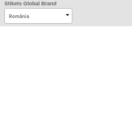
Stikets Global Brand
România
Metodele noastre de plată
Partenerii noștri