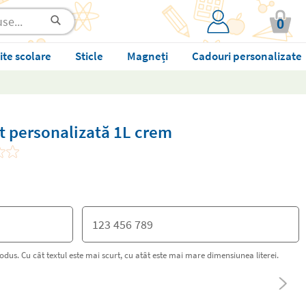
0
ite scolare
Sticle
Magneți
Cadouri personalizate
t personalizată 1L crem
rodus. Cu cât textul este mai scurt, cu atât este mai mare dimensiunea literei.