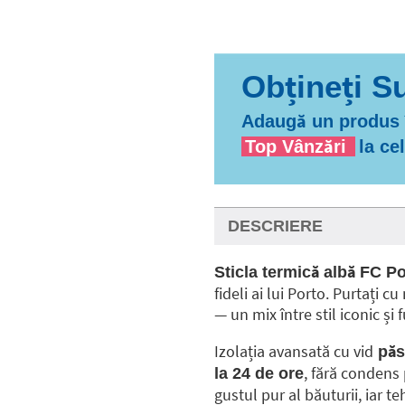
Adaugă un produs î
Top Vânzări
la ce
DESCRIERE
Sticla termică albă FC P
fideli ai lui Porto. Purtați
— un mix între stil iconic și
Izolația avansată cu vid
păst
, fără condens 
la 24 de ore
gustul pur al băuturii, iar t