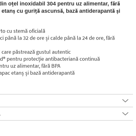
din oțel inoxidabil 304 pentru uz alimentar, fără
 etanș cu guriță ascunsă, bază antiderapantă și
to cu stemă oficială
ci până la 32 de ore și calde până la 24 de ore, fără
 care păstrează gustul autentic
d®️ pentru protecție antibacteriană continuă
ntru uz alimentar, fără BPA
capac etanș și bază antiderapantă
Ă