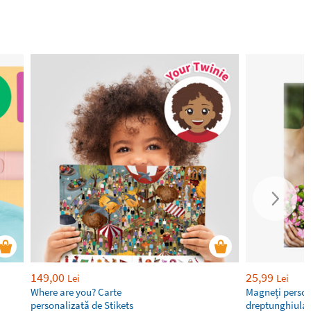
149,00
25,99
Lei
Lei
Where are you? Carte
Magneți person
personalizată de Stikets
dreptunghiular