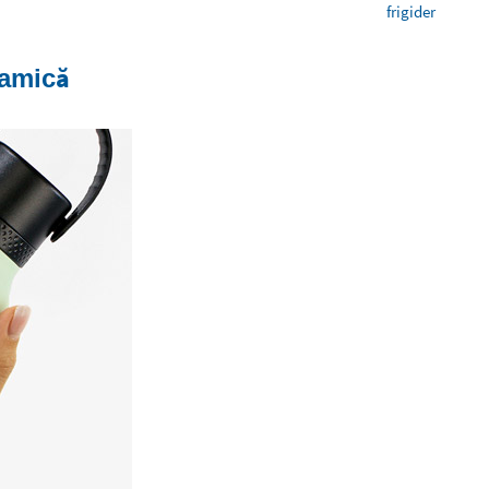
frigider
ramică