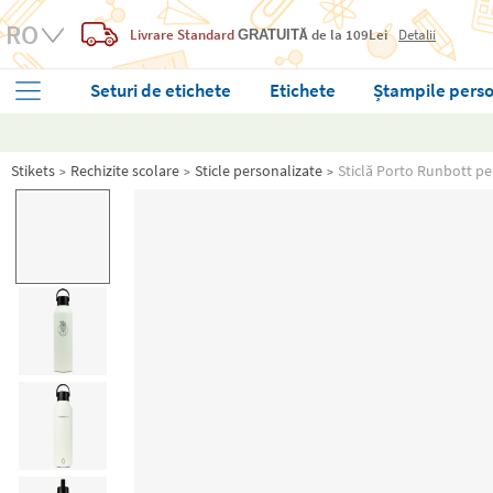
Livrare Standard
de la 109Lei
Detalii
GRATUITĂ
Seturi de etichete
Etichete
Ștampile perso
Stikets
Rechizite scolare
Sticle personalizate
Sticlă Porto Runbott pe