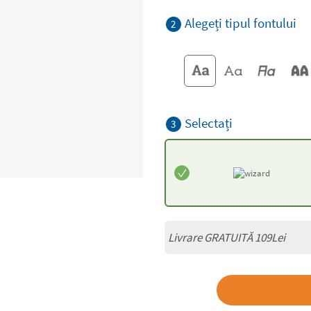
Alegeți tipul fontului
2
Selectați
3
Livrare GRATUITĂ 109Lei