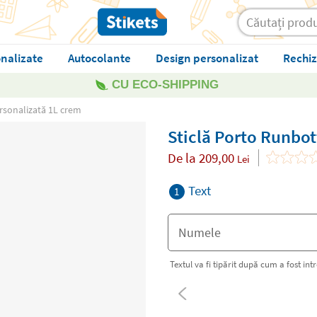
nalizate
Autocolante
Design personalizat
Rechiz
CU ECO-SHIPPING
rsonalizată 1L crem
Sticlă Porto Runbot
De la
209,00
Lei
Text
1
Textul va fi tipărit după cum a fost int