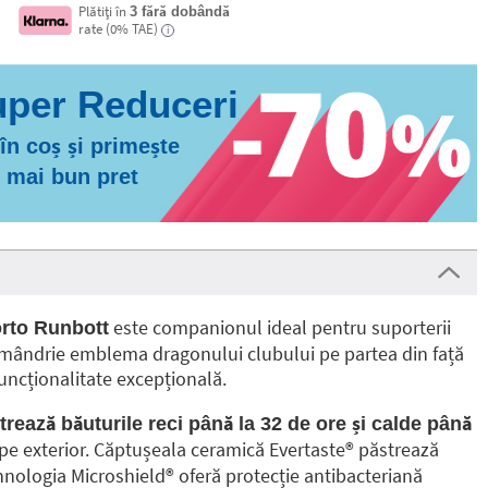
Plătiți în
3 fără dobândă
rate (0% TAE)
i
n coș și primește
l mai bun pret
este companionul ideal pentru suporterii
orto Runbott
 cu mândrie emblema dragonului clubului pe partea din față
 funcționalitate excepțională.
rează băuturile reci până la 32 de ore și calde până
pe exterior. Căptușeala ceramică Evertaste®️ păstrează
ehnologia Microshield®️ oferă protecție antibacteriană