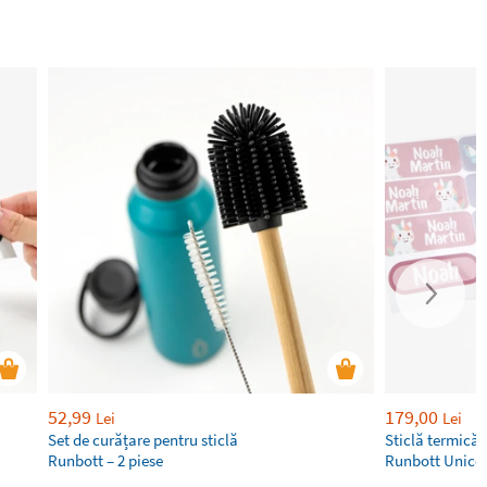
52,99
179,00
Lei
Lei
Set de curățare pentru sticlă
Sticlă termică 
Runbott – 2 piese
Runbott Unicor