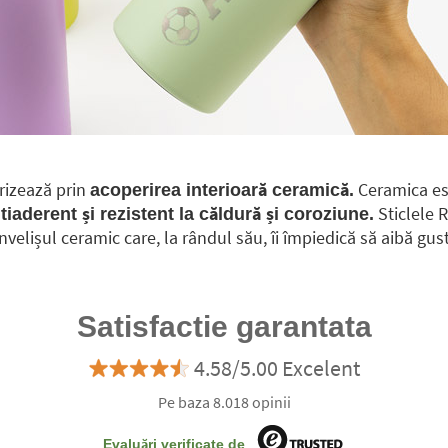
rizează prin
Ceramica est
acoperirea interioară ceramică.
Sticlele R
tiaderent și rezistent la căldură și coroziune.
velișul ceramic care, la rândul său, îi împiedică să aibă gus
Satisfactie garantata
4.58/5.00 Excelent
Pe baza 8.018 opinii
Evaluări verificate de