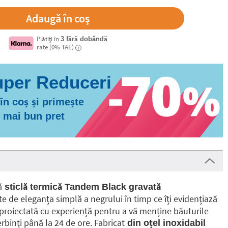
Plătiți în
3 fără dobândă
rate (0% TAE)
i
n coș și primește
l mai bun pret
ă
sticlă termică Tandem Black gravată
te de eleganța simplă a negrului în timp ce îți evidențiază
 proiectată cu experiență pentru a vă menține băuturile
erbinți până la 24 de ore. Fabricat
din oțel inoxidabil