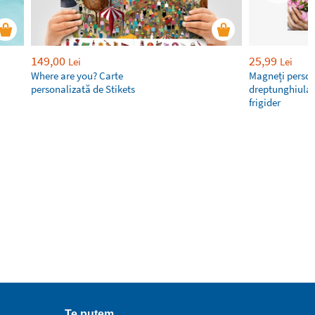
149,00
25,99
Lei
Lei
Where are you? Carte
Magneți person
personalizată de Stikets
dreptunghiular
frigider
Te putem