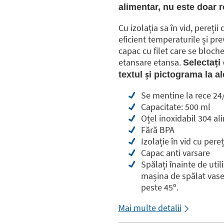
alimentar, nu este doar r
Cu izolația sa în vid, pereții
eficient temperaturile și pre
capac cu filet care se bloche
etansare etansa.
Selectați 
textul și pictograma la a
Se mentine la rece 24/
Capacitate: 500 ml
Oțel inoxidabil 304 al
Fără BPA
Izolație în vid cu pereț
Capac anti varsare
Spălați înainte de util
mașina de spălat vase 
peste 45º.
Mai multe detalii