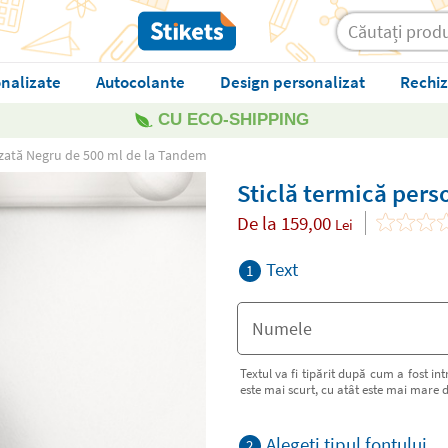
nalizate
Autocolante
Design personalizat
Rechiz
CU ECO-SHIPPING
izată Negru de 500 ml de la Tandem
Sticlă termică pers
De la
159,00
Lei
Text
1
Textul va fi tipărit după cum a fost int
este mai scurt, cu atât este mai mare d
Alegeți tipul fontului
2