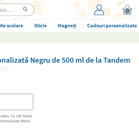
0
ite scolare
Sticle
Magneți
Cadouri personalizate
onalizată Negru de 500 ml de la Tandem
rodus. Cu cât textul
imensiunea literei.