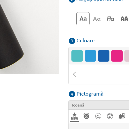
Culoare
3
Pictogramă
4
Icoană