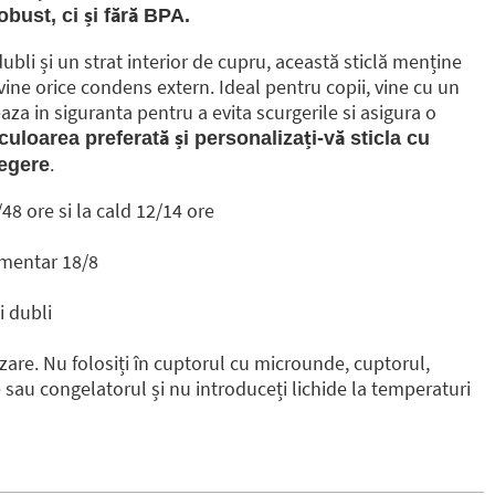
obust, ci și fără BPA.
 dubli și un strat interior de cupru, această sticlă menține
vine orice condens extern. Ideal pentru copii, vine cu un
aza in siguranta pentru a evita scurgerile si asigura o
culoarea preferată și personalizați-vă sticla cu
.
legere
48 ore si la cald 12/14 ore
imentar 18/8
i dubli
izare. Nu folosiți în cuptorul cu microunde, cuptorul,
sau congelatorul și nu introduceți lichide la temperaturi