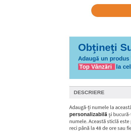
Adaugă un produs î
Top Vânzări
la ce
DESCRIERE
Adaugă-ți numele la aceast
și bucură-
personalizabilă
numele. Această sticlă este
reci până la 48 de ore sau fi