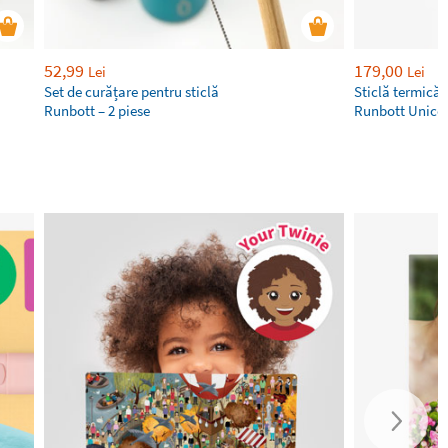
52,99
179,00
Lei
Lei
Set de curățare pentru sticlă
Sticlă termică 
Runbott – 2 piese
Runbott Unicor