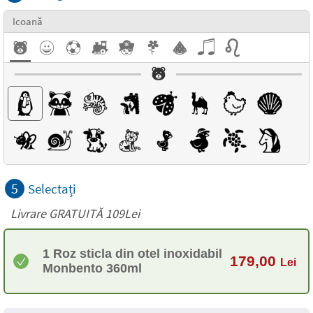
Icoană
5
Selectați
Livrare GRATUITĂ 109Lei
1 Roz sticla din otel inoxidabil
179,00
Lei
Monbento 360ml