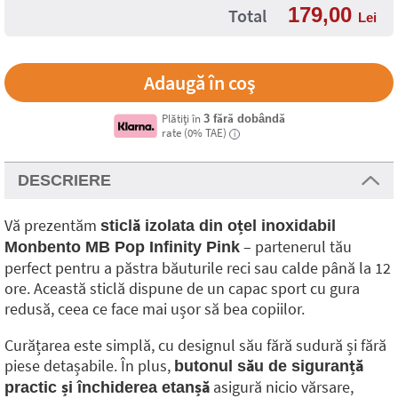
179,00
Total
Lei
Plătiți în
3 fără dobândă
rate (0% TAE)
i
DESCRIERE
Vă prezentăm
sticlă izolata din oțel inoxidabil
– partenerul tău
Monbento MB Pop Infinity Pink
perfect pentru a păstra băuturile reci sau calde până la 12
ore. Această sticlă dispune de un capac sport cu gura
redusă, ceea ce face mai ușor să bea copiilor.
Curățarea este simplă, cu designul său fără sudură și fără
piese detașabile. În plus,
butonul său de siguranță
asigură nicio vărsare,
practic și închiderea etanșă