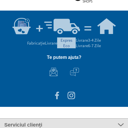
expres
Livrare
3-4 Zile
Fabricație
Livrare
eco
Livrare
6-7 Zile
Te putem ajuta?
Serviciul clienți