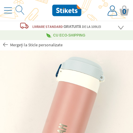
0
LIVRARE STANDARD
DE LA 109LEI
GRATUITĂ
CU ECO-SHIPPING
Mergeți la Sticle personalizate