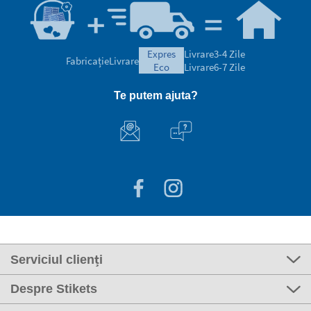
expres
Livrare
3-4 Zile
Fabricație
Livrare
eco
Livrare
6-7 Zile
Te putem ajuta?
Serviciul clienți
Despre Stikets