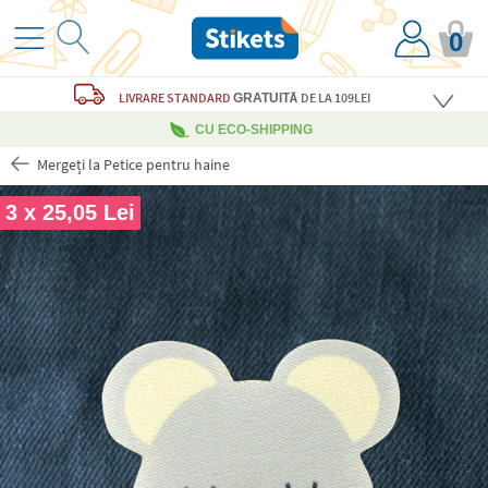
0
LIVRARE STANDARD
DE LA 109LEI
GRATUITĂ
CU ECO-SHIPPING
Mergeți la Petice pentru haine
3 x 25,05 Lei