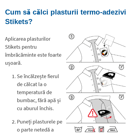
Cum să călci plasturii termo-adezivi
Stikets?
Aplicarea plasturilor
Stikets pentru
îmbrăcăminte este foarte
ușoară.
Se încălzește fierul
de călcat la o
temperatură de
bumbac, fără apă și
cu aburul închis.
Puneți plasturele pe
o parte netedă a