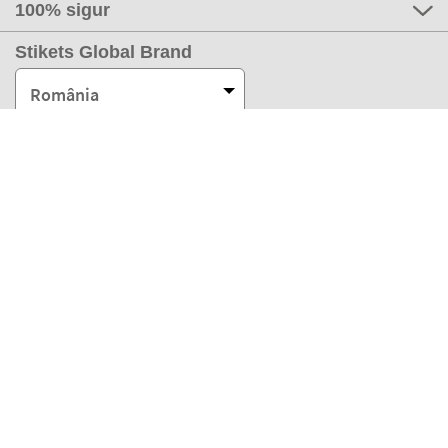
100% sigur
Stikets Global Brand
România
Metodele noastre de plată
Partenerii noștri