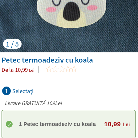
1 / 5
Petec termoadeziv cu koala
De la
10,99
Lei
1
Selectați
Livrare GRATUITĂ 109Lei
10,99
1 Petec termoadeziv cu koala
Lei