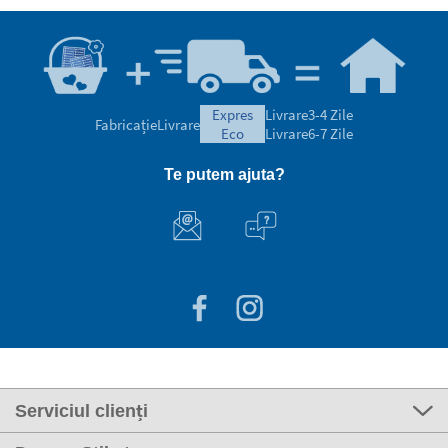
expres
Livrare
3-4 Zile
Fabricație
Livrare
eco
Livrare
6-7 Zile
Te putem ajuta?
Serviciul clienți