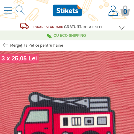
0
LIVRARE STANDARD
DE LA 109LEI
GRATUITĂ
CU ECO-SHIPPING
Mergeți la Petice pentru haine
3 x 25,05 Lei