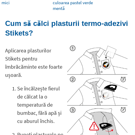
mici
culoarea pastel verde
mentă
Cum să călci plasturii termo-adezivi
Stikets?
Aplicarea plasturilor
Stikets pentru
îmbrăcăminte este foarte
ușoară.
Se încălzește fierul
de călcat la o
temperatură de
bumbac, fără apă și
cu aburul închis.
Puneți plasturele pe