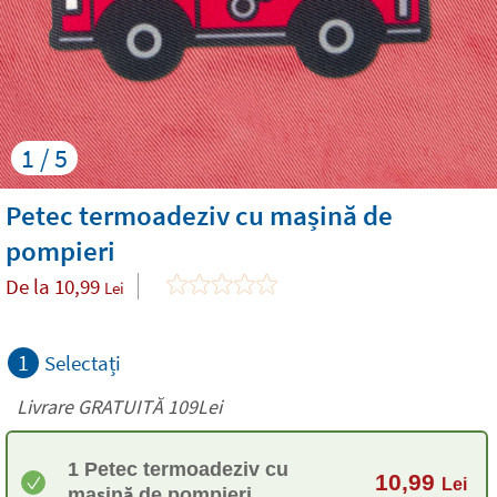
1 / 5
Petec termoadeziv cu mașină de
pompieri
De la
10,99
Lei
1
Selectați
Livrare GRATUITĂ 109Lei
1 Petec termoadeziv cu
10,99
Lei
mașină de pompieri