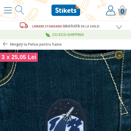
0
LIVRARE STANDARD
DE LA 109LEI
GRATUITĂ
CU ECO-SHIPPING
Mergeți la Petice pentru haine
3 x 25,05 Lei