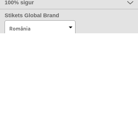
100% sigur
Stikets Global Brand
România
Metodele noastre de plată
Partenerii noștri