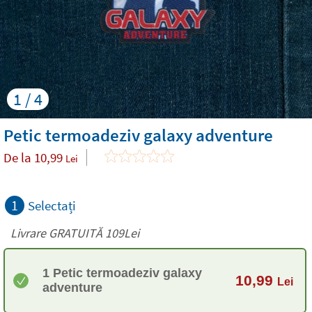
1 / 4
Petic termoadeziv galaxy adventure
De la
10,99
Lei
1
Selectați
Livrare GRATUITĂ 109Lei
1 Petic termoadeziv galaxy
10,99
Lei
adventure