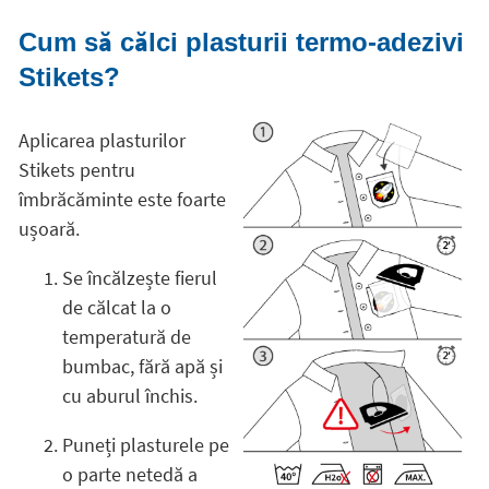
Cum să călci plasturii termo-adezivi
Stikets?
Aplicarea plasturilor
Stikets pentru
îmbrăcăminte este foarte
ușoară.
Se încălzește fierul
de călcat la o
temperatură de
bumbac, fără apă și
cu aburul închis.
Puneți plasturele pe
o parte netedă a