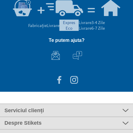
expres
Livrare
3-4 Zile
Fabricație
Livrare
eco
Livrare
6-7 Zile
Te putem ajuta?
Serviciul clienți
Despre Stikets