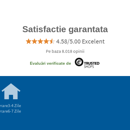
Satisfactie garantata
4.58/5.00 Excelent
Pe baza 8.018 opinii
Evaluări verificate de
vrare
3-4 Zile
vrare
6-7 Zile