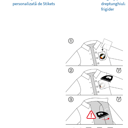
personalizată de Stikets
dreptunghiular
frigider