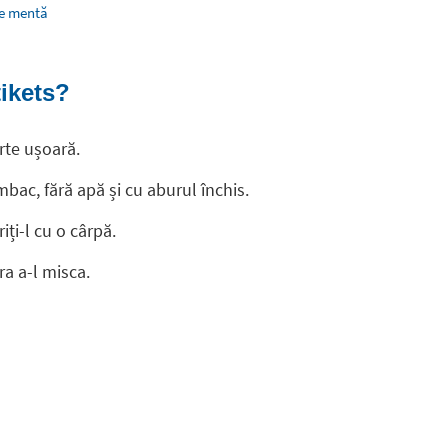
de mentă
tikets?
rte ușoară.
bac, fără apă și cu aburul închis.
iți-l cu o cârpă.
ra a-l misca.