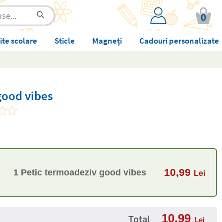
0
ite scolare
Sticle
Magneți
Cadouri personalizate
good vibes
10,99
1 Petic termoadeziv good vibes
Lei
10,99
Total
Lei