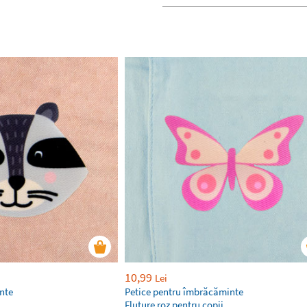
10,99
Lei
nte
Petice pentru îmbrăcăminte
Fluture roz pentru copii