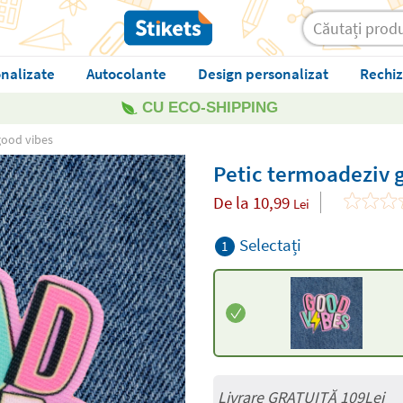
nalizate
Autocolante
Design personalizat
Rechiz
CU ECO-SHIPPING
good vibes
Petic termoadeziv 
De la
10,99
Lei
Selectați
1
Livrare GRATUITĂ 109Lei