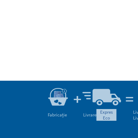
expres
Li
Fabricație
Livrare
eco
Li