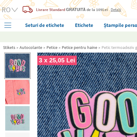
Livrare Standard
de la 109Lei
Detalii
GRATUITĂ
Seturi de etichete
Etichete
Ștampile perso
Stikets
Autocolante
Petice
Petice pentru haine
Petic termoadeziv 
3 x 25,05 Lei