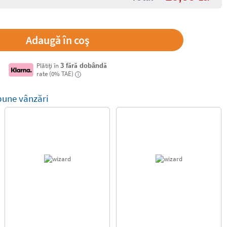
Plătiți în
3 fără dobândă
rate (0% TAE)
i
bune vânzări