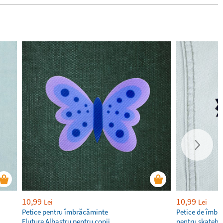
10,99
10,99
Lei
Lei
Petice pentru îmbrăcăminte
Petice de îmbr
Fluture Albastru pentru copii
pentru skatebo