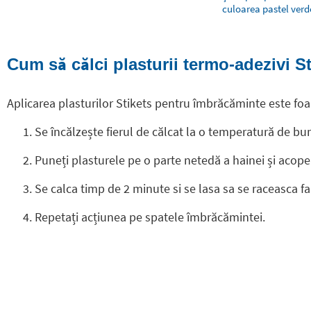
culoarea pastel ver
Cum să călci plasturii termo-adezivi S
Aplicarea plasturilor Stikets pentru îmbrăcăminte este foa
Se încălzește fierul de călcat la o temperatură de bum
Puneți plasturele pe o parte netedă a hainei și acoper
Se calca timp de 2 minute si se lasa sa se raceasca fa
Repetați acțiunea pe spatele îmbrăcămintei.