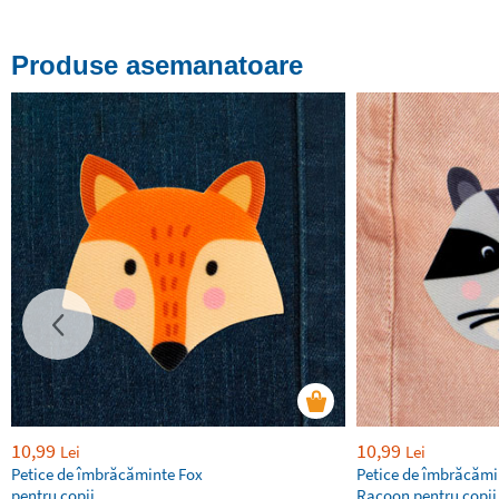
Produse asemanatoare
10,99
10,99
Lei
Lei
Petice de îmbrăcăminte Fox
Petice de îmbrăcămi
pentru copii
Racoon pentru copii