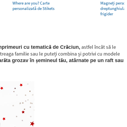
Where are you? Carte
Magneți person
personalizată de Stikets
dreptunghiular
frigider
astfel încât să le
mprimeuri cu tematică de Crăciun,
întreaga familie sau le puteți combina și potrivi cu modele
răta grozav în șemineul tău, atârnate pe un raft sau