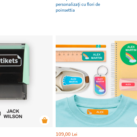
personalizați cu flori de
poinsettia
109,00
Lei