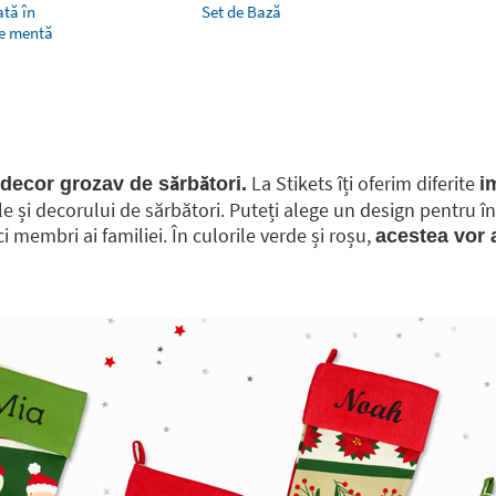
tă în
Set de Bază
de mentă
La Stikets îți oferim diferite
 decor grozav de sărbători.
i
ale și decorului de sărbători. Puteți alege un design pentru 
 membri ai familiei. În culorile verde și roșu,
acestea vor a