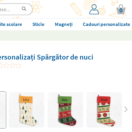
0
ite scolare
Sticle
Magneți
Cadouri personalizate
ersonalizați Spărgător de nuci