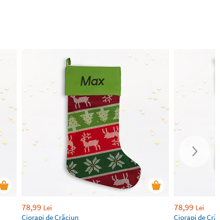
78,99
78,99
Lei
Lei
Ciorapi de Crăciun
Ciorapi de Cră