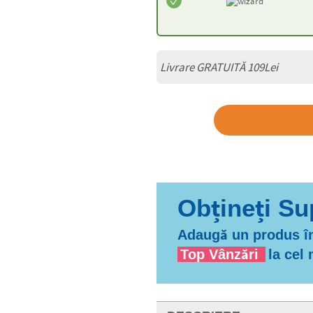
Livrare GRATUITĂ 109Lei
Adaugă un produs în
Top Vânzări
la cel