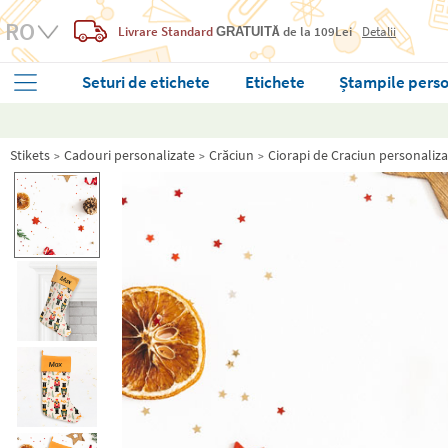
Livrare Standard
de la 109Lei
Detalii
GRATUITĂ
Seturi de etichete
Etichete
Ștampile perso
Stikets
Cadouri personalizate
Crăciun
Ciorapi de Craciun personaliza