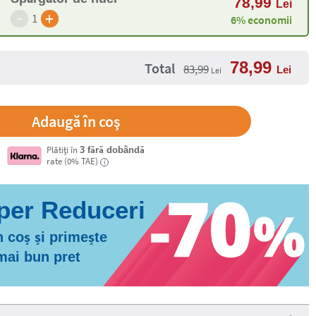
78,99
Lei
-
+
1
6% economii
78,99
Total
83,99
Lei
Lei
Plătiți în
3 fără dobândă
rate (0% TAE)
i
 coș și primește
 mai bun pret