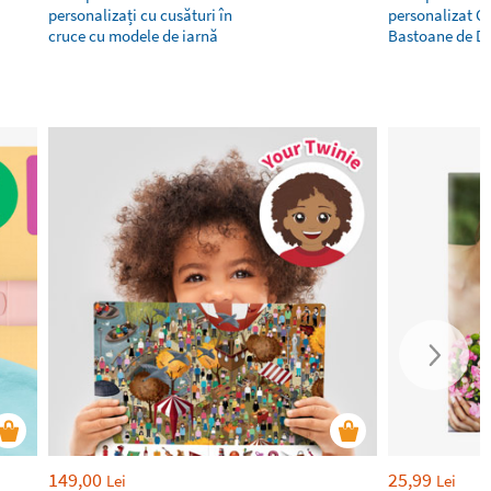
personalizați cu cusături în
personalizat Ca
cruce cu modele de iarnă
Bastoane de Du
149,00
25,99
Lei
Lei