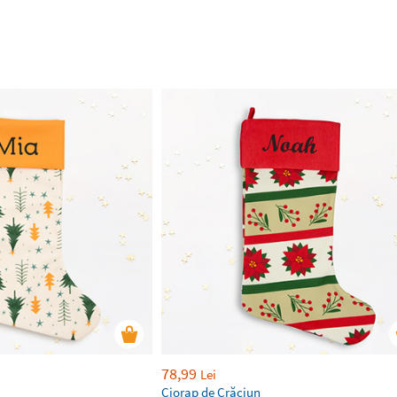
78,99
Lei
Ciorap de Crăciun