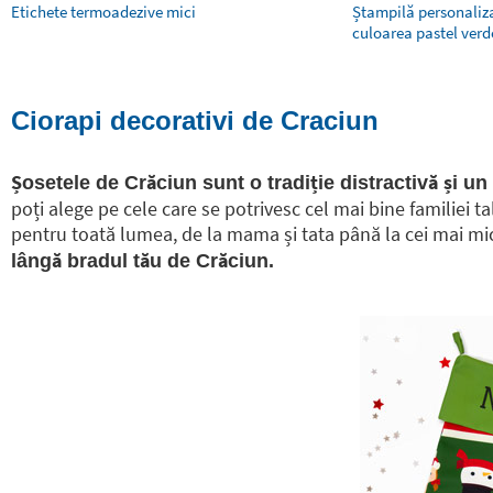
Etichete termoadezive mici
Ștampilă personaliza
culoarea pastel ver
Ciorapi decorativi de Craciun
Șosetele de Crăciun sunt o tradiție distractivă și un
poți alege pe cele care se potrivesc cel mai bine familiei t
pentru toată lumea, de la mama și tata până la cei mai mici
lângă bradul tău de Crăciun.