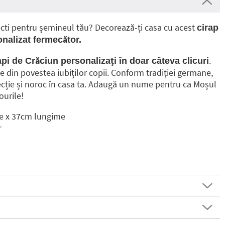
fecti pentru șemineul tău? Decorează-ți casa cu acest
cirap
nalizat fermecător.
.
api de Crăciun personalizați în doar câteva clicuri
e din povestea iubiților copii. Conform tradiției germane,
ecție și noroc în casa ta. Adaugă un nume pentru ca Moșul
ourile!
e x 37cm lungime
r