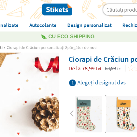
nalizate
Autocolante
Design personalizat
Rechiz
CU ECO-SHIPPING
ti
Ciorapi de Crăciun personalizați Spărgător de nuci
Ciorapi de Crăciun p
De la
78,99
83,99
Lei
Lei
Alegeți designul dvs
1