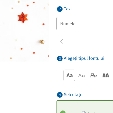
Text
2
Alegeți tipul fontului
3
Selectați
4