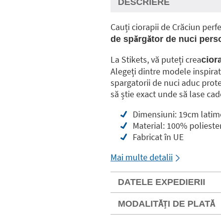
DESCRIERE
Cauți ciorapii de Crăciun per
de spărgător de nuci perso
La Stikets, vă puteți crea
cior
Alegeți dintre modele inspirat
spargatorii de nuci aduc prot
să știe exact unde să lase cad
Dimensiuni: 19cm latim
Material: 100% polieste
Fabricat în UE
Mai multe detalii
DATELE EXPEDIERII
MODALITĂȚI DE PLATĂ