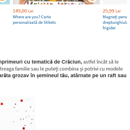
149,00
25,99
Lei
Lei
Where are you? Carte
Magneți person
personalizată de Stikets
dreptunghiular
frigider
astfel încât să le
mprimeuri cu tematică de Crăciun,
întreaga familie sau le puteți combina și potrivi cu modele
răta grozav în șemineul tău, atârnate pe un raft sau