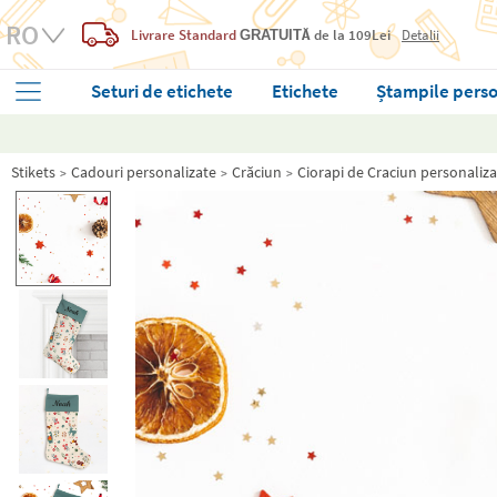
Livrare Standard
de la 109Lei
Detalii
GRATUITĂ
Seturi de etichete
Etichete
Ștampile perso
Stikets
Cadouri personalizate
Crăciun
Ciorapi de Craciun personaliza