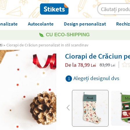
nalizate
Autocolante
Design personalizat
Rechiz
CU ECO-SHIPPING
ti
Ciorapi de Crăciun personalizat in stil scandinav
Ciorapi de Crăciun pe
De la
78,99
83,99
Lei
Lei
Alegeți designul dvs
1