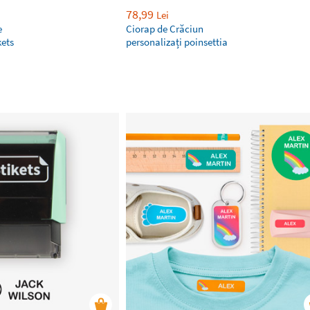
78,99
Lei
e
Ciorap de Crăciun
kets
personalizați poinsettia