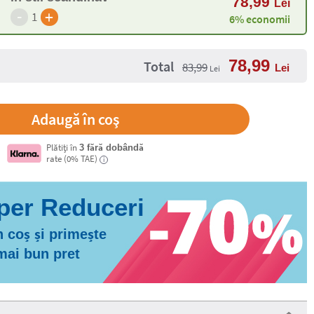
78,99
Lei
-
+
1
6% economii
78,99
Total
83,99
Lei
Lei
Plătiți în
3 fără dobândă
rate (0% TAE)
i
 coș și primește
 mai bun pret