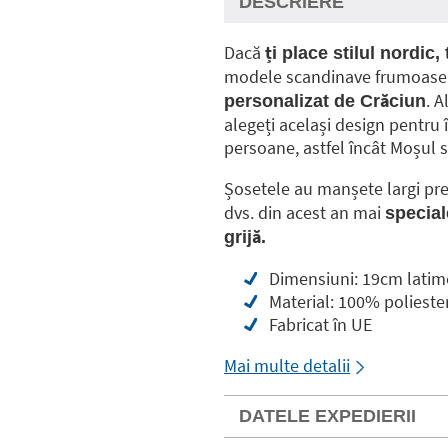
DESCRIERE
Dacă
ți place stilul nordic
modele scandinave frumoase
. 
personalizat de Crăciun
alegeți același design pentru 
persoane, astfel încât Moșul s
Șosetele au manșete largi pre
dvs. din acest an mai
special
grijă.
Dimensiuni: 19cm latim
Material: 100% polieste
Fabricat în UE
Mai multe detalii
DATELE EXPEDIERII