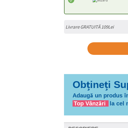
Livrare GRATUITĂ 109Lei
Adaugă un produs în
Top Vânzări
la cel