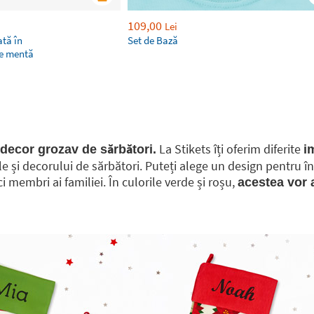
109,00
Lei
tă în
Set de Bază
de mentă
La Stikets îți oferim diferite
 decor grozav de sărbători.
i
ale și decorului de sărbători. Puteți alege un design pentru 
 membri ai familiei. În culorile verde și roșu,
acestea vor a