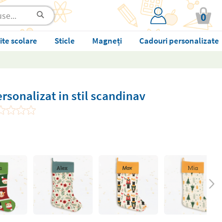
0
ite scolare
Sticle
Magneți
Cadouri personalizate
rsonalizat in stil scandinav