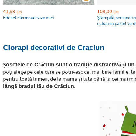
41,99
109,00
Lei
Lei
Etichete termoadezive mici
Ștampilă personaliza
culoarea pastel ver
Ciorapi decorativi de Craciun
Șosetele de Crăciun sunt o tradiție distractivă și un
poți alege pe cele care se potrivesc cel mai bine familiei t
pentru toată lumea, de la mama și tata până la cei mai mici
lângă bradul tău de Crăciun.