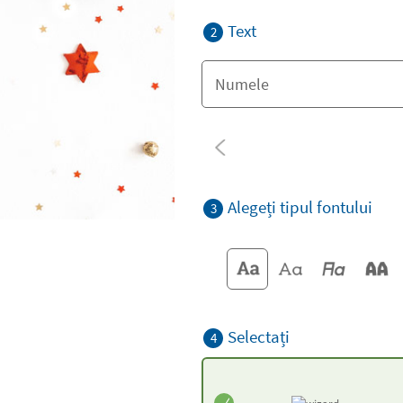
Text
2
Alegeți tipul fontului
3
Selectați
4