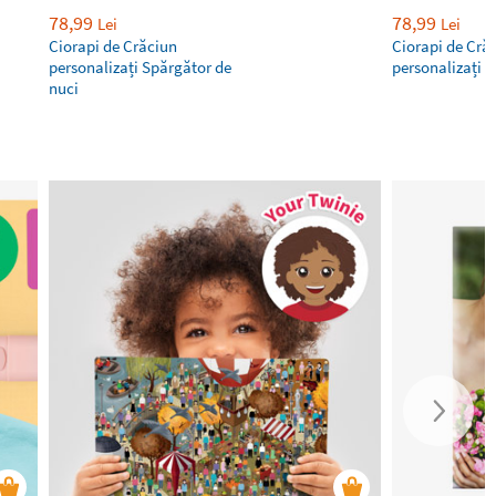
78,99
78,99
Lei
Lei
Ciorapi de Crăciun
Ciorapi de Cră
personalizați Spărgător de
personalizați B
nuci