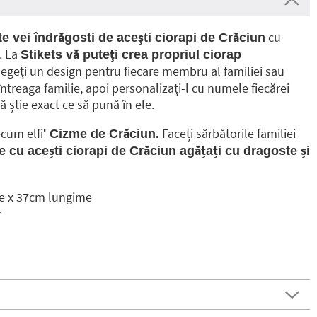
cu
, te vei îndrăgosti de acești ciorapi de Crăciun
. La
Stikets vă puteți crea propriul ciorap
Alegeți un design pentru fiecare membru al familiei sau
întreaga familie, apoi personalizați-l cu numele fiecărei
ă știe exact ce să pună în ele.
cum elfi
Faceți sărbătorile familiei
' Cizme de Crăciun.
e cu acești ciorapi de Crăciun agățați cu dragoste și
e x 37cm lungime
r