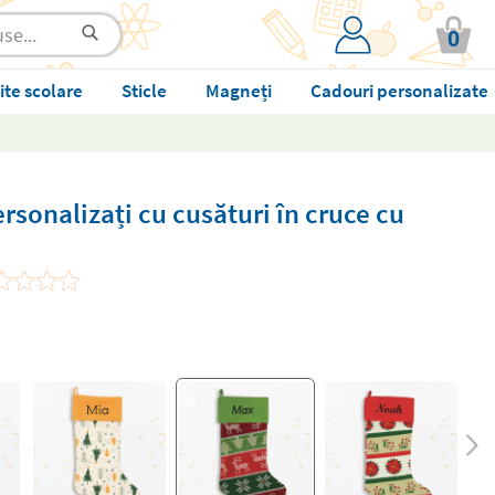
0
ite scolare
Sticle
Magneți
Cadouri personalizate
rsonalizați cu cusături în cruce cu