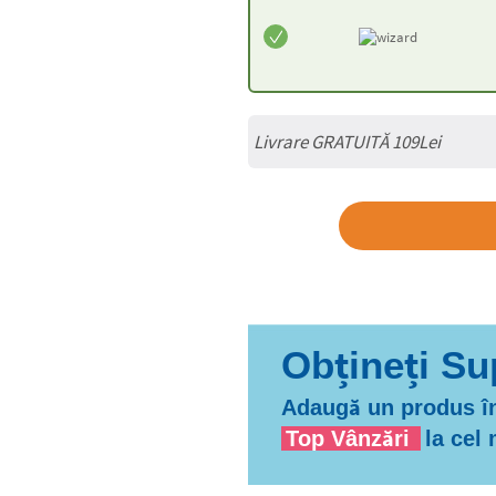
Livrare GRATUITĂ 109Lei
Adaugă un produs în
Top Vânzări
la cel