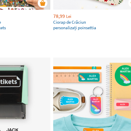
78,99
Lei
e
Ciorap de Crăciun
kets
personalizați poinsettia