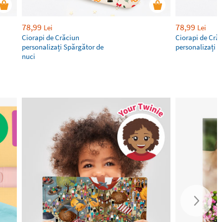
78,99
78,99
Lei
Lei
Ciorapi de Crăciun
Ciorapi de Cră
personalizați Spărgător de
personalizați B
nuci