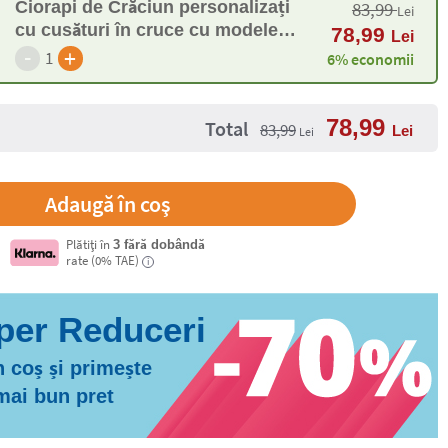
Ciorapi de Crăciun personalizați
83,99
Lei
cu cusături în cruce cu modele
78,99
Lei
-
de iarnă
+
1
6% economii
78,99
Total
83,99
Lei
Lei
Plătiți în
3 fără dobândă
rate (0% TAE)
i
 coș și primește
 mai bun pret