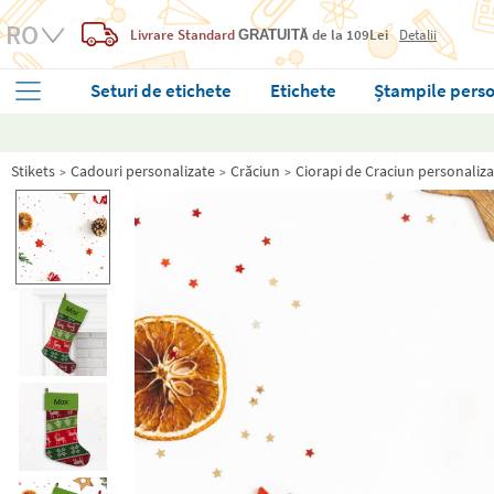
Livrare Standard
de la 109Lei
Detalii
GRATUITĂ
Seturi de etichete
Etichete
Ștampile perso
Stikets
Cadouri personalizate
Crăciun
Ciorapi de Craciun personaliza