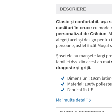
DESCRIERE
Clasic și confortabil, așa
cu modele
cusături în cruce
. 
personalizat de Crăciun
alegeți același design pentru 
persoane, astfel încât Moșul s
Șosetele au manșete largi pre
familiei dvs. din acest an mai
dragoste și grijă.
Dimensiuni: 19cm latim
Material: 100% polieste
Fabricat în UE
Mai multe detalii