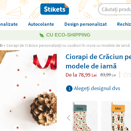
nalizate
Autocolante
Design personalizat
Rechiz
CU ECO-SHIPPING
ti
Ciorapi de Crăciun personalizați cu cusături în cruce cu modele de iarnă
Ciorapi de Crăciun pe
modele de iarnă
De la
78,99
83,99
Lei
Lei
Alegeți designul dvs
1