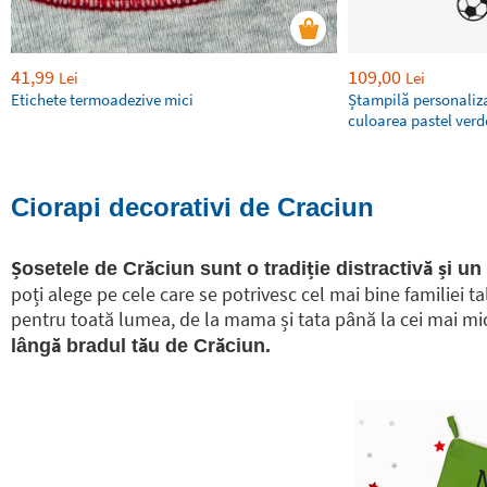
41,99
109,00
Lei
Lei
Etichete termoadezive mici
Ștampilă personaliza
culoarea pastel ver
Ciorapi decorativi de Craciun
Șosetele de Crăciun sunt o tradiție distractivă și un
poți alege pe cele care se potrivesc cel mai bine familiei t
pentru toată lumea, de la mama și tata până la cei mai mici
lângă bradul tău de Crăciun.