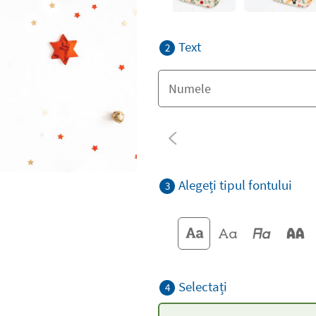
Text
2
Alegeți tipul fontului
3
Selectați
4