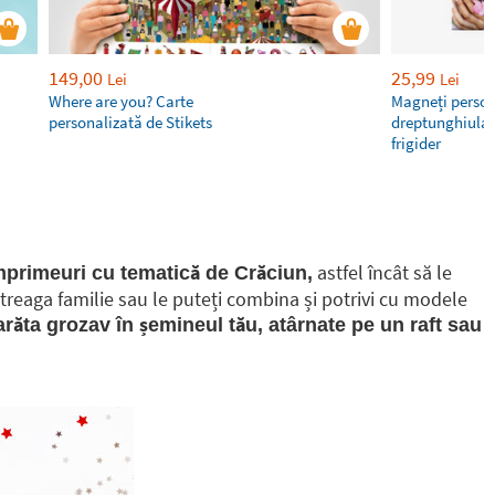
149,00
25,99
Lei
Lei
Where are you? Carte
Magneți person
personalizată de Stikets
dreptunghiular
frigider
astfel încât să le
mprimeuri cu tematică de Crăciun,
întreaga familie sau le puteți combina și potrivi cu modele
răta grozav în șemineul tău, atârnate pe un raft sau