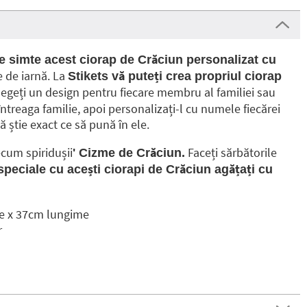
 se simte acest ciorap de Crăciun personalizat cu
 de iarnă. La
Stikets vă puteți crea propriul ciorap
Alegeți un design pentru fiecare membru al familiei sau
întreaga familie, apoi personalizați-l cu numele fiecărei
ă știe exact ce să pună în ele.
cum spiridușii
Faceți sărbătorile
' Cizme de Crăciun.
speciale cu acești ciorapi de Crăciun agățați cu
e x 37cm lungime
r