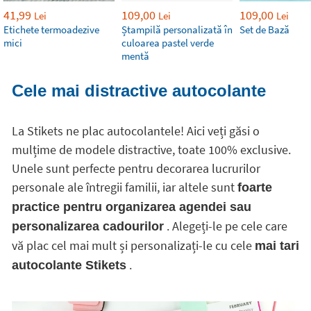
41,99
109,00
109,00
Lei
Lei
Lei
Etichete termoadezive
Ștampilă personalizată în
Set de Bază
mici
culoarea pastel verde
mentă
Cele mai distractive autocolante
La Stikets ne plac autocolantele! Aici veți găsi o
mulțime de modele distractive, toate 100% exclusive.
Unele sunt perfecte pentru decorarea lucrurilor
personale ale întregii familii, iar altele sunt
foarte
practice pentru organizarea agendei sau
. Alegeți-le pe cele care
personalizarea cadourilor
vă plac cel mai mult și personalizați-le cu cele
mai tari
.
autocolante Stikets