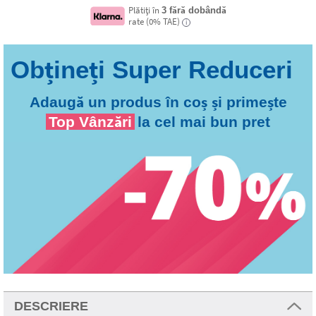
Plătiți în
3 fără dobândă
rate (0% TAE)
i
Adaugă un produs în coș și primește
Top Vânzări
la cel mai bun pret
DESCRIERE