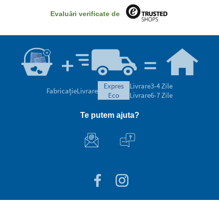
Evaluări verificate de
expres
Livrare
3-4 Zile
Fabricație
Livrare
eco
Livrare
6-7 Zile
Te putem ajuta?