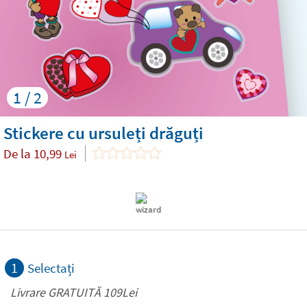
1 / 2
Stickere cu ursuleți drăguți
De la
10,99
Lei
1
Selectați
Livrare GRATUITĂ 109Lei