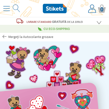
0
LIVRARE STANDARD
DE LA 109LEI
GRATUITĂ
CU ECO-SHIPPING
Mergeți la Autocolante grozave