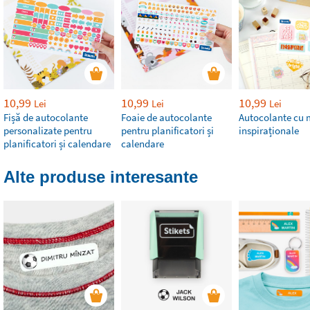
10,99
10,99
10,99
Lei
Lei
Lei
Fișă de autocolante
Foaie de autocolante
Autocolante cu 
personalizate pentru
pentru planificatori și
inspiraționale
planificatori și calendare
calendare
Alte produse interesante