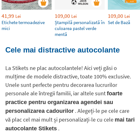
41,99
109,00
109,00
Lei
Lei
Lei
Etichete termoadezive
Ștampilă personalizată în
Set de Bază
mici
culoarea pastel verde
mentă
Cele mai distractive autocolante
La Stikets ne plac autocolantele! Aici veți găsi o
mulțime de modele distractive, toate 100% exclusive.
Unele sunt perfecte pentru decorarea lucrurilor
personale ale întregii familii, iar altele sunt
foarte
practice pentru organizarea agendei sau
. Alegeți-le pe cele care
personalizarea cadourilor
vă plac cel mai mult și personalizați-le cu cele
mai tari
.
autocolante Stikets