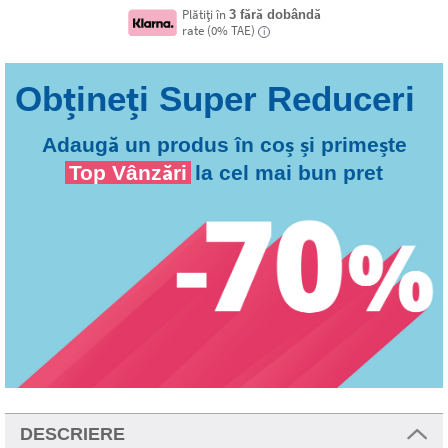
Plătiți în
3 fără dobândă
rate (0% TAE)
i
Adaugă un produs în coș și primește
Top Vânzări
la cel mai bun pret
DESCRIERE