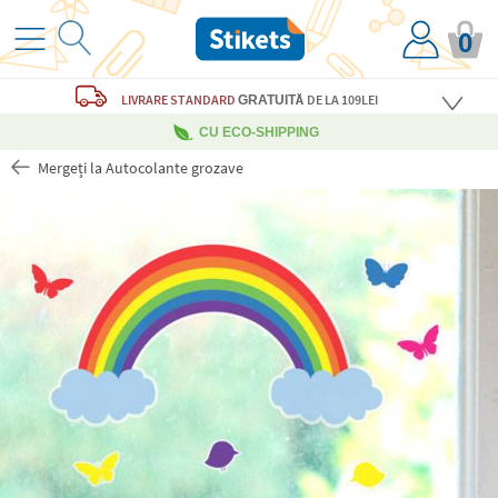
0
LIVRARE STANDARD
DE LA 109LEI
GRATUITĂ
CU ECO-SHIPPING
Mergeți la Autocolante grozave