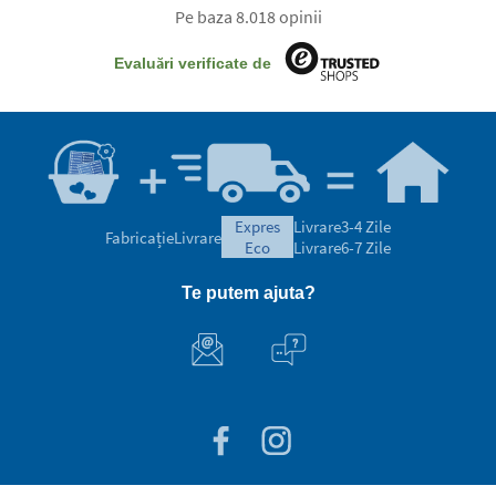
Pe baza 8.018 opinii
Evaluări verificate de
expres
Livrare
3-4 Zile
Fabricație
Livrare
eco
Livrare
6-7 Zile
Te putem ajuta?