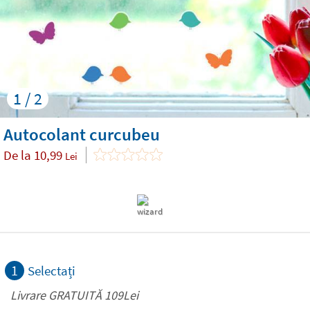
1 / 2
Autocolant curcubeu
De la
10,99
Lei
1
Selectați
Livrare GRATUITĂ 109Lei