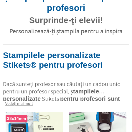
profesori
Surprinde-ți elevii!
Personalizează-ți ștampila pentru a inspira
Stampilele personalizate
Stikets®️ pentru profesori
Dacă sunteți profesor sau căutați un cadou unic
pentru un profesor special,
ștampilele
Stikets
personalizate
pentru profesori sunt
Vedeți mai mult
. Puteți alege între o
un cadou ideal
ștampilă
, puteți alege un design și
rotundă sau pătrată
38x14mm
puteți adăuga orice text doriți, în funcție de ce va
fi folosit ștampila. Îl puteți folosi
pentru a oferi