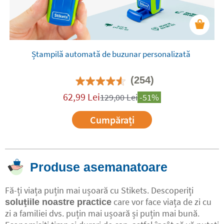
Ștampilă automată de buzunar personalizată
(254)
62,99
Lei
129,00
Lei
-51%
Cumpărați
Produse asemanatoare
Fă-ți viața puțin mai ușoară cu Stikets. Descoperiți
care vor face viața de zi cu
soluțiile noastre practice
zi a familiei dvs. puțin mai ușoară și puțin mai bună.