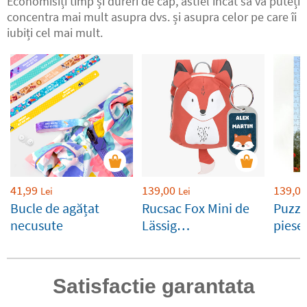
Economisiți timp și dureri de cap, astfel încât să vă puteți
concentra mai mult asupra dvs. și asupra celor pe care îi
iubiți cel mai mult.
41,99
139,00
139,00
Lei
Lei
Bucle de agățat
Rucsac Fox Mini de
Puzzl
necusute
Lässig
piese
personalizabila
Satisfactie garantata