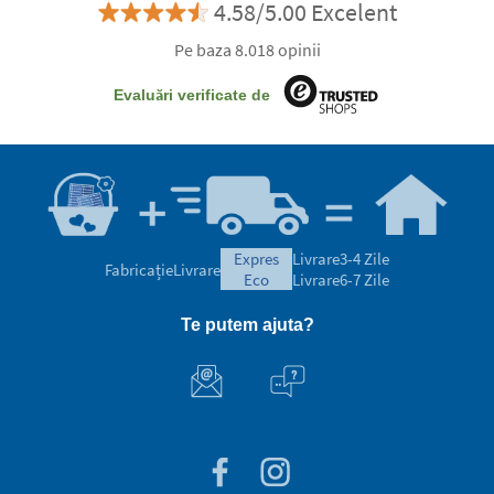
4.58/5.00 Excelent
Pe baza 8.018 opinii
Evaluări verificate de
expres
Livrare
3-4 Zile
Fabricație
Livrare
eco
Livrare
6-7 Zile
Te putem ajuta?