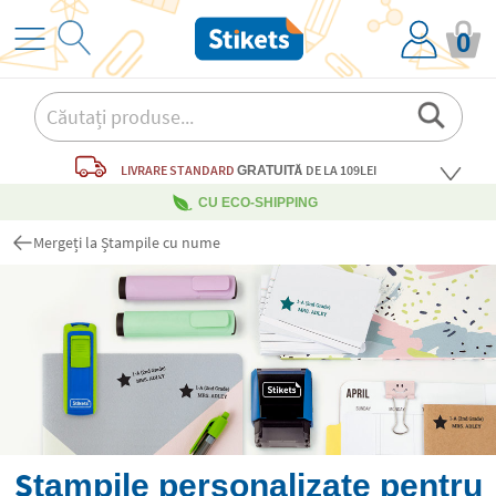
0
LIVRARE STANDARD
DE LA 109LEI
GRATUITĂ
CU ECO-SHIPPING
Mergeți la Ștampile cu nume
Ștampile personalizate pentru