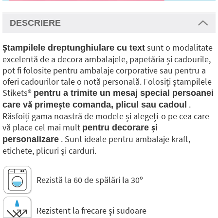
DESCRIERE
sunt o modalitate
Ștampilele dreptunghiulare cu text
excelentă de a decora ambalajele, papetăria și cadourile,
pot fi folosite pentru ambalaje corporative sau pentru a
oferi cadourilor tale o notă personală. Folosiți ștampilele
Stikets®️
pentru a trimite un mesaj special persoanei
.
care vă primește comanda, plicul sau cadoul
Răsfoiți gama noastră de modele și alegeți-o pe cea care
vă place cel mai mult
pentru decorare și
. Sunt ideale pentru ambalaje kraft,
personalizare
etichete, plicuri și carduri.
Rezistă la 60 de spălări la 30º
Rezistent la frecare și sudoare