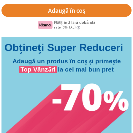
Plătiți în
3 fără dobândă
rate (0% TAE)
i
Adaugă un produs în coș și primește
Top Vânzări
la cel mai bun pret