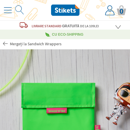
0
LIVRARE STANDARD
DE LA 109LEI
GRATUITĂ
CU ECO-SHIPPING
Mergeți la Sandwich Wrappers