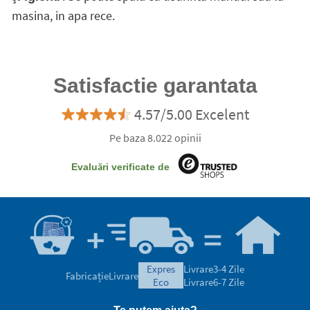
masina, in apa rece.
Satisfactie garantata
4.57/5.00 Excelent
Pe baza 8.022 opinii
Evaluări verificate de
expres
Livrare
3-4 Zile
Fabricație
Livrare
eco
Livrare
6-7 Zile