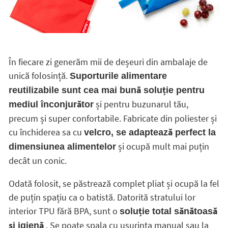
În fiecare zi generăm mii de deșeuri din ambalaje de
unică folosință.
Suporturile alimentare
reutilizabile sunt cea mai bună soluție pentru
și pentru buzunarul tău,
mediul înconjurător
precum și super confortabile. Fabricate din poliester și
cu închiderea sa cu
velcro, se adaptează perfect la
și ocupă mult mai puțin
dimensiunea alimentelor
decât un conic.
Odată folosit, se păstrează complet pliat și ocupă la fel
de puțin spațiu ca o batistă. Datorită stratului lor
interior TPU fără BPA, sunt o
soluție total sănătoasă
. Se poate spala cu usurinta manual sau la
și igienă