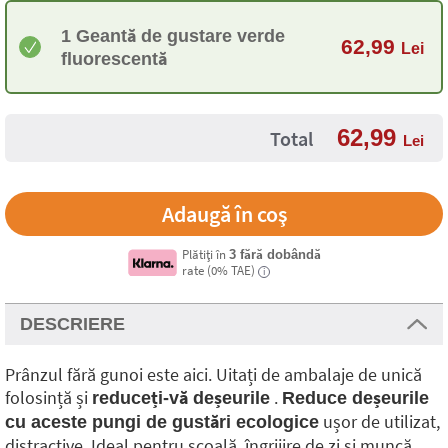
1 Geantă de gustare verde
62,99
Lei
fluorescentă
62,99
Total
Lei
Plătiți în
3 fără dobândă
rate (0% TAE)
i
DESCRIERE
Prânzul fără gunoi este aici. Uitați de ambalaje de unică
folosință și
.
reduceți-vă deșeurile
Reduce deșeurile
ușor de utilizat,
cu aceste pungi de gustări ecologice
distractive. Ideal pentru școală, îngrijire de zi și muncă.