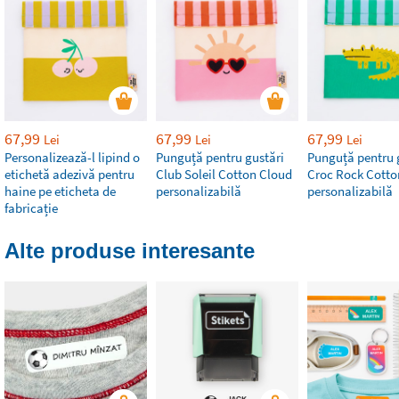
67,99
67,99
67,99
Lei
Lei
Lei
Personalizează-l lipind o
Punguță pentru gustări
Punguță pentru 
etichetă adezivă pentru
Club Soleil Cotton Cloud
Croc Rock Cotto
haine pe eticheta de
personalizabilă
personalizabilă
fabricație
Alte produse interesante