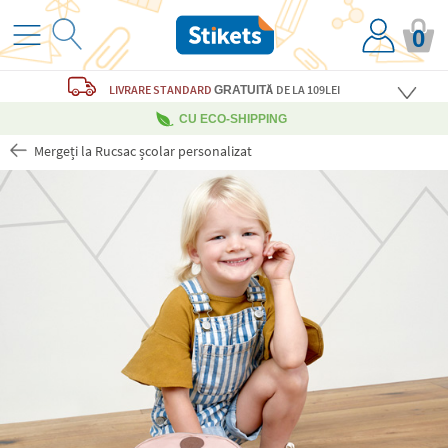
0
LIVRARE STANDARD
DE LA 109LEI
GRATUITĂ
CU ECO-SHIPPING
Mergeți la Rucsac școlar personalizat