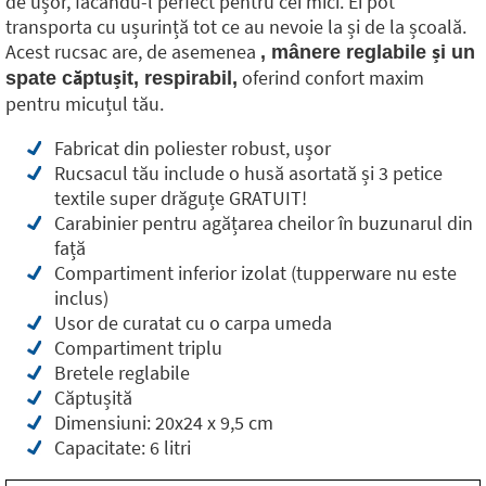
de ușor, făcându-l perfect pentru cei mici. Ei pot
transporta cu ușurință tot ce au nevoie la și de la școală.
Acest rucsac are, de asemenea
, mânere reglabile și un
oferind confort maxim
spate căptușit, respirabil,
pentru micuțul tău.
Fabricat din poliester robust, ușor
Rucsacul tău include o husă asortată și 3 petice
textile super drăguțe GRATUIT!
Carabinier pentru agățarea cheilor în buzunarul din
față
Compartiment inferior izolat (tupperware nu este
inclus)
Usor de curatat cu o carpa umeda
Compartiment triplu
Bretele reglabile
Căptușită
Dimensiuni: 20x24 x 9,5 cm
Capacitate: 6 litri