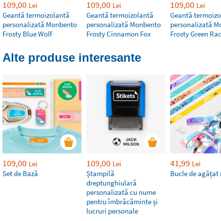
109,00
109,00
109,00
Lei
Lei
Lei
Geantă termoizolantă
Geantă termoizolantă
Geantă termoizo
personalizată Monbento
personalizată Monbento
personalizată M
Frosty Blue Wolf
Frosty Cinnamon Fox
Frosty Green Ra
Alte produse interesante
109,00
109,00
41,99
Lei
Lei
Lei
Set de Bază
Ștampilă
Bucle de agățat
dreptunghiulară
personalizată cu nume
pentru îmbrăcăminte și
lucruri personale