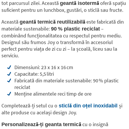
tot parcursul zilei. Această
oferă spațiu
geantă isotermă
suficient pentru un lunchbox, gustări, o sticlă sau fructe.
Această
este fabricată din
geantă termică reutilizabilă
materiale sustenabile:
–
90 % plastic reciclat
combinând funcționalitatea cu respectul pentru mediu.
Designul său frumos Joy o transformă în accesoriul
perfect pentru viața de zi cu zi – la școală, liceu sau la
serviciu.
Dimensiuni: 23 x 16 x 16 cm
Capacitate: 5,5 litri
Fabricată din materiale sustenabile: 90 % plastic
reciclat
Menține alimentele reci timp de ore
Completează-ți setul cu o
și
sticlă din oțel inoxidabil
alte produse cu același design Joy.
cu o insignă
Personalizează-ți geanta termică