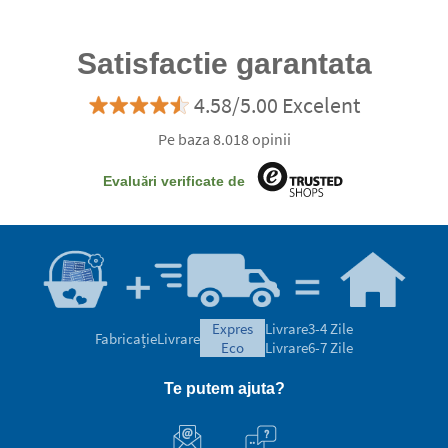
Satisfactie garantata
4.58/5.00 Excelent
Pe baza 8.018 opinii
Evaluări verificate de
expres
Livrare
3-4 Zile
Fabricație
Livrare
eco
Livrare
6-7 Zile
Te putem ajuta?