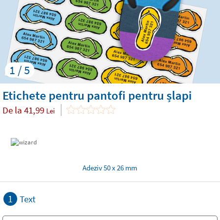
1 / 5
Etichete pentru pantofi pentru șlapi
De la
41,99
Lei
Adeziv 50 x 26 mm
1
Text