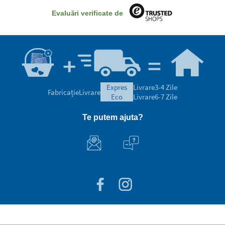
Evaluări verificate de
expres
Livrare
3-4 Zile
Fabricație
Livrare
eco
Livrare
6-7 Zile
Te putem ajuta?