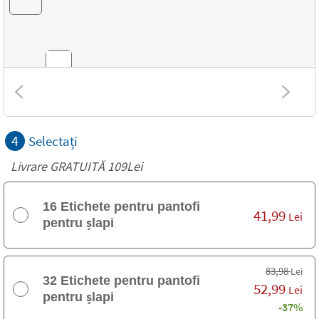
Combinații
4
Selectați
Texturi
Livrare GRATUITĂ 109Lei
16 Etichete pentru pantofi
41,99
Lei
pentru șlapi
83,98
Lei
32 Etichete pentru pantofi
52,99
Lei
pentru șlapi
-37%