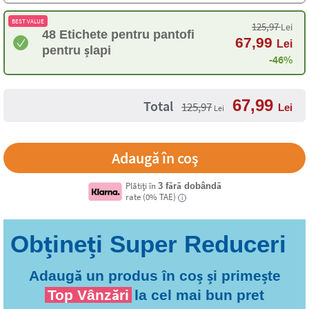
BEST VALUE
125,97
Lei
48 Etichete pentru pantofi
67,99
Lei
pentru șlapi
-46%
67,99
Total
125,97
Lei
Lei
Plătiți în
3 fără dobândă
rate (0% TAE)
i
Adaugă un produs în coș și primește
Top Vânzări
la cel mai bun pret