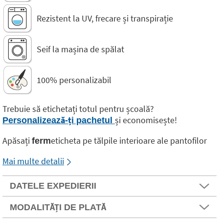
Rezistent la UV, frecare și transpirație
Seif la mașina de spălat
100% personalizabil
Trebuie să etichetați totul pentru școală?
și economisește!
Personalizează-ți pachetul
Apăsați
eticheta pe tălpile interioare ale pantofilor
ferm
Mai multe detalii
DATELE EXPEDIERII
MODALITĂȚI DE PLATĂ