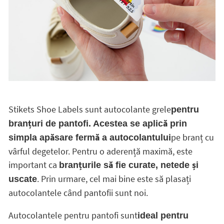
Stikets Shoe Labels sunt autocolante grele
pentru
branțuri de pantofi. Acestea se aplică prin
pe branț cu
simpla apăsare fermă a autocolantului
vârful degetelor. Pentru o aderență maximă, este
important ca
branțurile să fie curate, netede și
. Prin urmare, cel mai bine este să plasați
uscate
autocolantele când pantofii sunt noi.
Autocolantele pentru pantofi sunt
ideal pentru