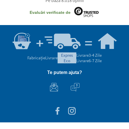
Pe baza 8.018 opinii
Evaluări verificate de
expres
Livrare
3-4 Zile
Fabricație
Livrare
eco
Livrare
6-7 Zile
Te putem ajuta?