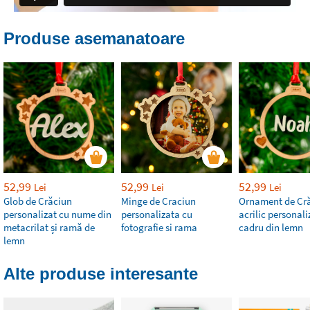
Produse asemanatoare
52,99
52,99
52,99
Lei
Lei
Lei
Glob de Crăciun
Minge de Craciun
Ornament de Cr
personalizat cu nume din
personalizata cu
acrilic personali
metacrilat și ramă de
fotografie si rama
cadru din lemn
lemn
Alte produse interesante