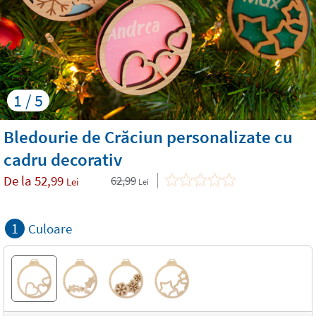
1 / 5
Bledourie de Crăciun personalizate cu
cadru decorativ
De la
52,99
62,99
Lei
Lei
1
Culoare