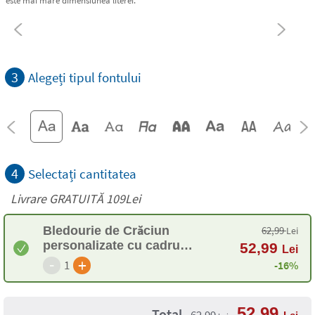
3
Alegeți tipul fontului
4
Selectați cantitatea
Livrare GRATUITĂ 109Lei
Bledourie de Crăciun
62,99
Lei
personalizate cu cadru
52,99
Lei
decorativ
-
+
1
-16%
52,99
Total