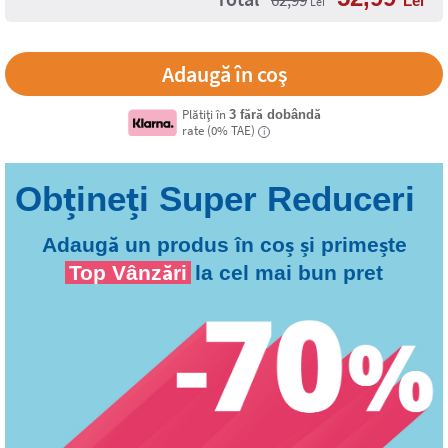
62,99
Lei
Lei
Plătiți în
3 fără dobândă
rate (0% TAE)
i
Adaugă un produs în coș și primește
Top Vânzări
la cel mai bun pret