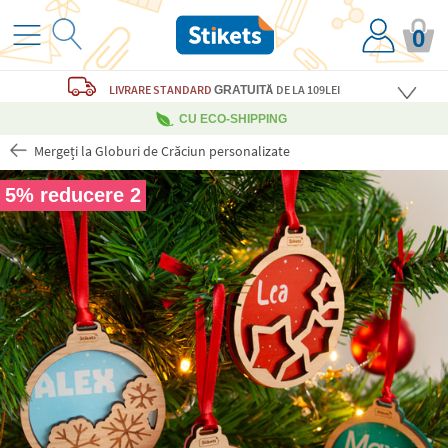
0
LIVRARE STANDARD
DE LA 109LEI
GRATUITĂ
CU ECO-SHIPPING
Mergeți la Globuri de Crăciun personalizate
5% reducere 2