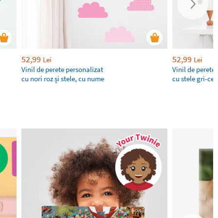
52,99
52,99
Lei
Lei
Vinil de perete personalizat
Vinil de perete
cu nori roz și stele, cu nume
cu stele gri-ce