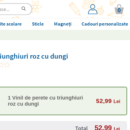
0
ite scolare
Sticle
Magneți
Cadouri personalizate
riunghiuri roz cu dungi
1 Vinil de perete cu triunghiuri
52,99
Lei
roz cu dungi
52,99
Total
Lei