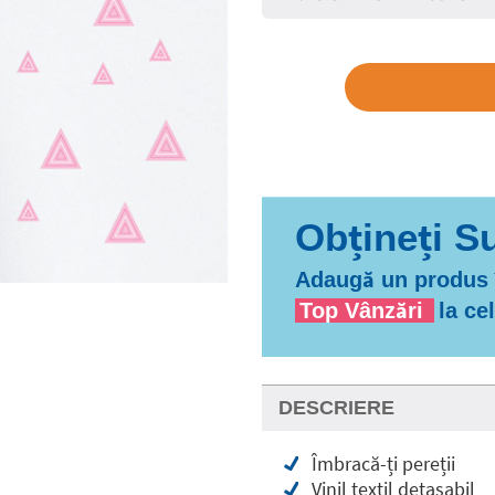
Adaugă un produs î
Top Vânzări
la ce
DESCRIERE
Îmbracă-ți pereții
Vinil textil detașabil