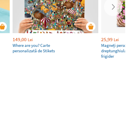
149,00
25,99
Lei
Lei
Where are you? Carte
Magneți person
personalizată de Stikets
dreptunghiular
frigider