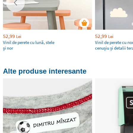
52,99
52,99
Lei
Lei
Vinil de perete cu lună, stele
Vinil de perete cu nor
și nor
cenușiu și detalii te
Alte produse interesante