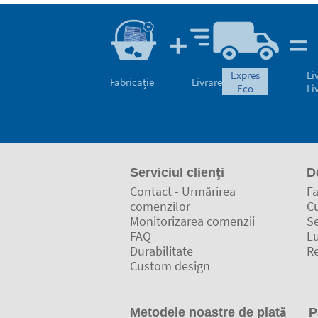
expres
Li
Fabricație
Livrare
eco
Li
Serviciul clienți
D
Contact - Urmărirea
Fa
comenzilor
C
Monitorizarea comenzii
Se
FAQ
L
Durabilitate
Re
Custom design
Metodele noastre de plată
P