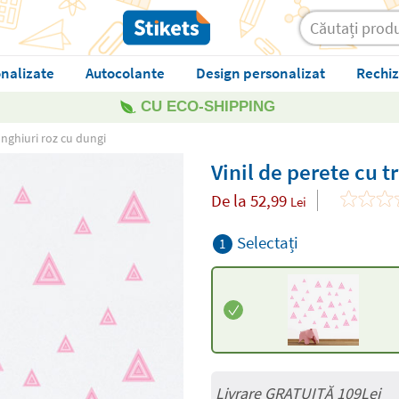
nalizate
Autocolante
Design personalizat
Rechiz
CU ECO-SHIPPING
unghiuri roz cu dungi
Vinil de perete cu t
De la
52,99
Lei
Selectați
1
Livrare GRATUITĂ 109Lei