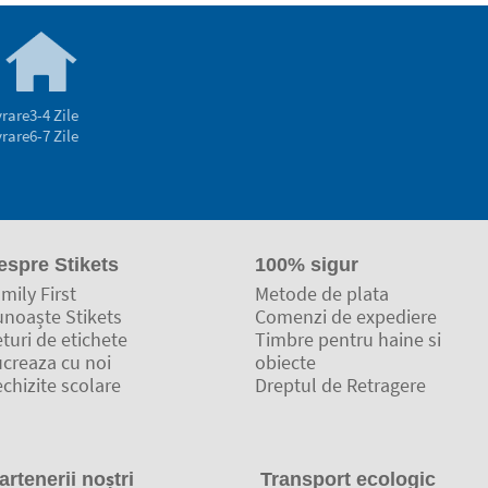
vrare
3-4 Zile
vrare
6-7 Zile
espre Stikets
100% sigur
mily First
Metode de plata
unoaște Stikets
Comenzi de expediere
turi de etichete
Timbre pentru haine si
ucreaza cu noi
obiecte
chizite scolare
Dreptul de Retragere
artenerii noștri
Transport ecologic