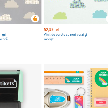
52,99
Lei
i gri
Vinil de perete cu nori verzi și
racotă
moriști