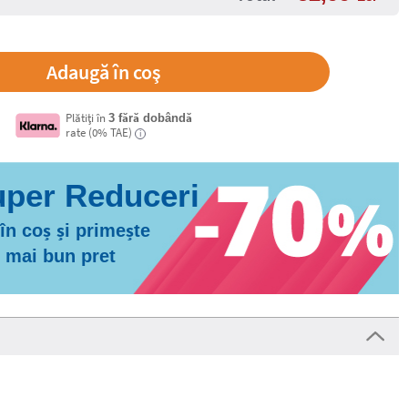
Plătiți în
3 fără dobândă
rate (0% TAE)
i
n coș și primește
l mai bun pret