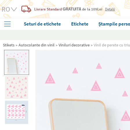
Livrare Standard
de la 109Lei
Detalii
GRATUITĂ
Seturi de etichete
Etichete
Ștampile perso
Stikets
Autocolante din vinil
Viniluri decorative
Vinil de perete cu tri