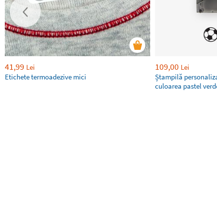
41,99
109,00
Lei
Lei
Etichete termoadezive mici
Ștampilă personaliza
culoarea pastel ver