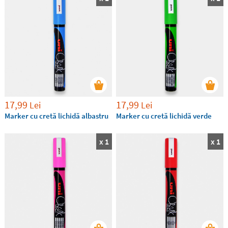
Stikets!
17,99
17,99
Lei
Lei
Marker cu cretă lichidă albastru
Marker cu cretă lichidă verde
x 1
x 1