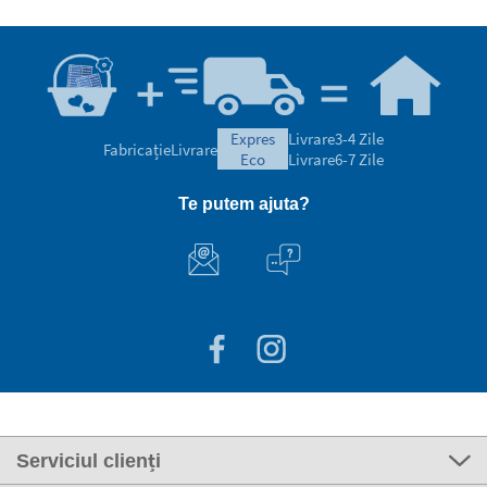
expres
Livrare
3-4 Zile
Fabricație
Livrare
eco
Livrare
6-7 Zile
Te putem ajuta?
Serviciul clienți