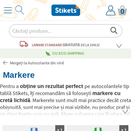
0
LIVRARE STANDARD
DE LA 109LEI
GRATUITĂ
CU ECO-SHIPPING
Mergeți la Autocolante din vinil
Markere
Pentru a
pe autocolantele tip
obține un rezultat perfect
tablă Stikets, îți recomandăm să folosești
markere cu
. Markerele sunt mult mai practice decât creta
cretă lichidă
obișnuită, sunt mai precise și mai vizibile, nu produc praf și
se șterg foarte ușor cu apă. Alege culoarea care îți place cel
mai mult sau cumpără pachetul de 7 culori.
Distrează-te
desenând și scriind pe autocolantele tip tablă
x 1
x 1