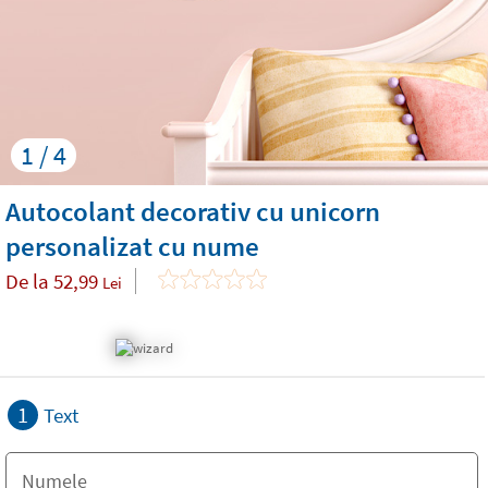
1 / 4
Autocolant decorativ cu unicorn
personalizat cu nume
De la
52,99
Lei
1
Text