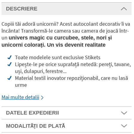
DESCRIERE
Copiii tăi adoră unicornii? Acest autocolant decorativ îi va
încânta! Transformă-le camera sau camera de joacă într-
un
univers magic cu curcubee, stele, nori și
unicorni colorați. Un vis devenit realitate
Toate modelele sunt exclusive Stikets
Lipește-le pe orice suprafață netedă: pereți, tavane,
uși, dulapuri, ferestre...
Material textil inovator repoziționabil, care nu lasă
urme
Mai multe detalii
DATELE EXPEDIERII
MODALITĂȚI DE PLATĂ