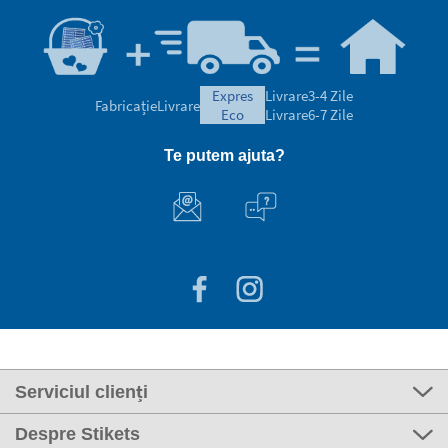
expres
Livrare
3-4 Zile
Fabricație
Livrare
eco
Livrare
6-7 Zile
Te putem ajuta?
Serviciul clienți
Despre Stikets