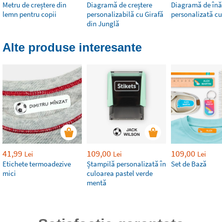
Metru de creștere din
Diagramă de creștere
Diagramă de înă
lemn pentru copii
personalizabilă cu Girafă
personalizată cu
din Junglă
Alte produse interesante
41,99
109,00
109,00
Lei
Lei
Lei
Etichete termoadezive
Ștampilă personalizată în
Set de Bază
mici
culoarea pastel verde
mentă