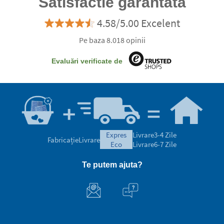
Satisfactie garantata
4.58/5.00 Excelent
Pe baza 8.018 opinii
Evaluări verificate de
expres
Livrare
3-4 Zile
Fabricație
Livrare
eco
Livrare
6-7 Zile
Te putem ajuta?