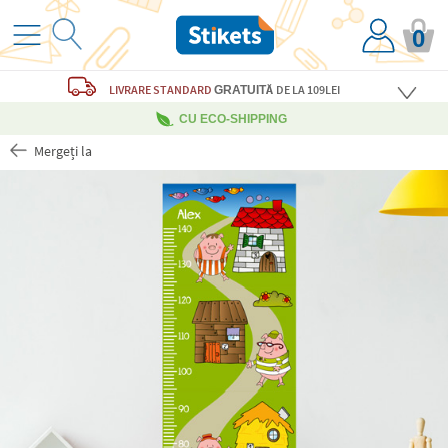
0
LIVRARE STANDARD
DE LA 109LEI
GRATUITĂ
CU ECO-SHIPPING
Mergeți la