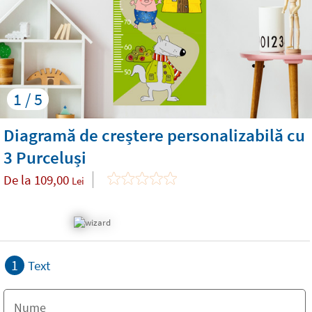
1 / 5
Diagramă de creștere personalizabilă cu
3 Purceluși
De la
109,00
Lei
1
Text