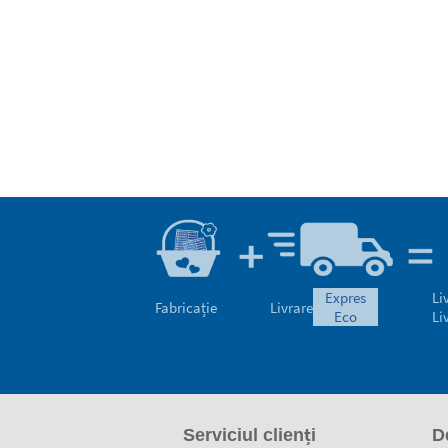
expres
Li
Fabricație
Livrare
eco
Li
Serviciul clienți
D