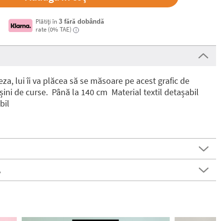
Plătiți în
3 fără dobândă
rate (0% TAE)
i
za, lui îi va plăcea să se măsoare pe acest grafic de
ini de curse. Până la 140 cm Material textil detașabil
bil
Ă