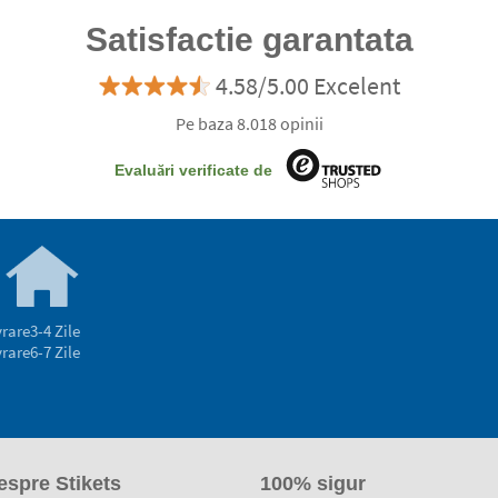
Satisfactie garantata
4.58/5.00 Excelent
Pe baza 8.018 opinii
Evaluări verificate de
vrare
3-4 Zile
vrare
6-7 Zile
espre Stikets
100% sigur