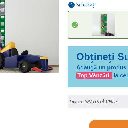
Selectați
2
Adaugă un produs î
Top Vânzări
la ce
Livrare GRATUITĂ 109Lei