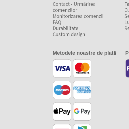
Contact - Urmărirea
Fa
comenzilor
C
Monitorizarea comenzii
Se
FAQ
L
Durabilitate
Re
Custom design
Metodele noastre de plată
P