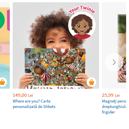
149,00
25,99
Lei
Lei
Where are you? Carte
Magneți person
personalizată de Stikets
dreptunghiular
frigider