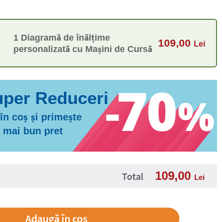
1 Diagramă de înălțime
109,00
Lei
personalizată cu Mașini de Cursă
n coș și primește
l mai bun pret
109,00
Total
Lei