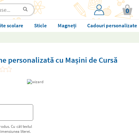
0
ite scolare
Sticle
Magneți
Cadouri personalizate
me personalizată cu Mașini de Cursă
rodus. Cu cât textul
imensiunea literei.