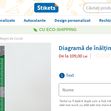
nalizate
Autocolante
Design personalizat
Rechiz
CU ECO-SHIPPING
Mașini de Cursă
Diagramă de înălți
De la
109,00
Lei
Text
1
Textul va fi tipărit după cum a fost int
este mai scurt, cu atât este mai mare d